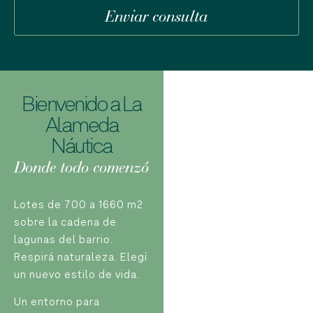
Enviar consulta
Bienvenido a La
Alameda
Náutica
Donde todo comenzó
Lotes de 700 a 1660 m2
sobre la cadena de
lagunas del barrio.
Respirá naturaleza. Elegí
un nuevo estilo de vida.
Un entorno para