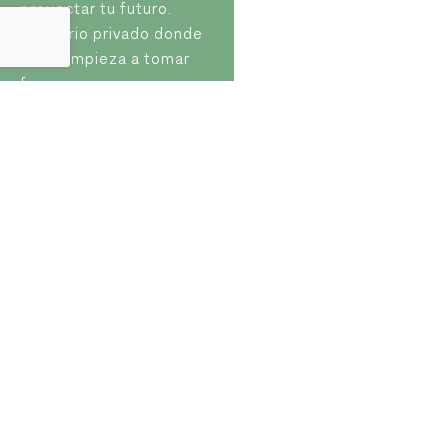
proyectar tu futuro.
Un barrio privado donde
todo empieza a tomar
forma.
Donde todo comenzó
Bienvenidos a
La Alameda Náutica
La Alameda
4
Naútica
1
3
5
2
Tenis, Fútbol, Basquet,
Hockey, Yoga, Rugby.
Uno de nuestros pilares
es el deporte y el